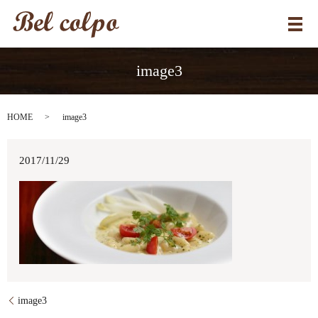
メ
image3
HOME
image3
2017/11/29
image3