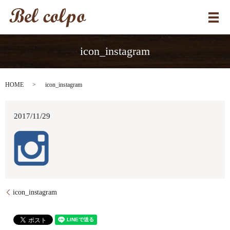
メ
icon_instagram
HOME
icon_instagram
2017/11/29
icon_instagram