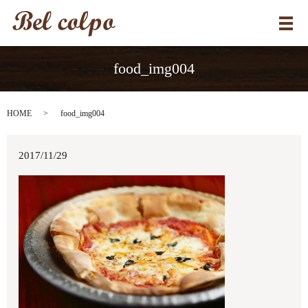
メ
food_img004
HOME
food_img004
2017/11/29