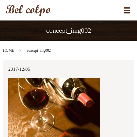
メ
concept_img002
HOME
concept_img002
2017/12/05